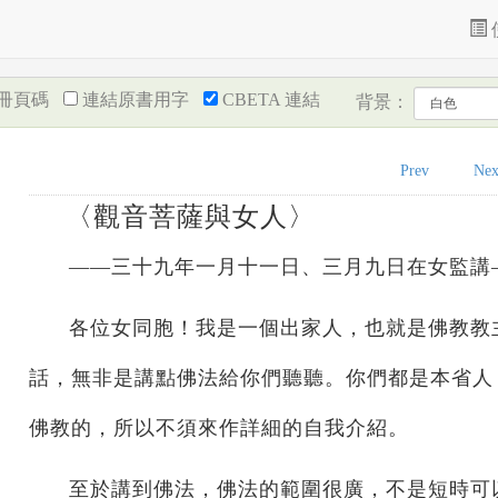
冊頁碼
連結原書用字
CBETA 連結
背景：
Prev
Nex
〈觀音菩薩與女人〉
——三十九年一月十一日、三月九日在女監講
各位女同胞！我是一個出家人，也就是佛教
教
話，無
非是講點佛法給你們聽聽。你們都是本省人
佛教
的，所
以不須來作詳細的自我介紹。
至於講到佛法，佛法的範圍很廣，不是短時可