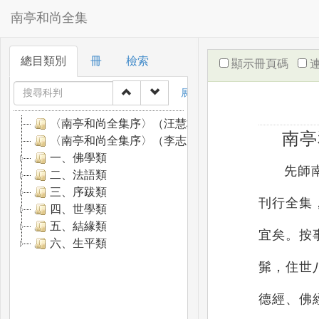
南亭和尚全集
總目類別
冊
檢索
顯示冊頁碼
連
展開全部
收合全部
〈南亭和尚全集序〉（汪慧枝）
南亭
〈南亭和尚全集序〉（李志夫）
一、佛學類
先師
二、法語類
三、序跋類
刊行全集
四、世學類
五、結緣類
宜矣。按
六、生平類
髴，住世
德經、佛