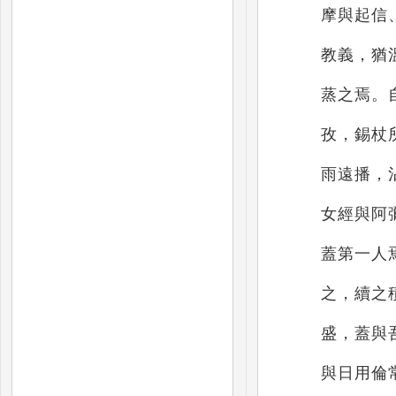
摩與起信
教
義，猶
蒸之焉。
孜，錫杖
雨遠播，
女經與阿
蓋第一人
之，續之
盛，蓋與
與日
用倫