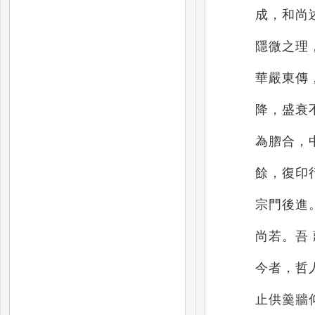
成，和尚
隱微之理
華嚴東傳
降，盛衰
為
脗合，
餘，復印
宗門後進
尚
若。吾
今者，哲
止供羹牆