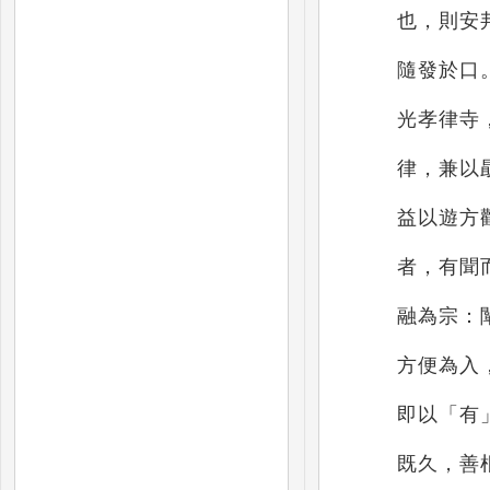
也，則安
隨發於口
光孝律寺
律，兼以
益以遊方
者，有聞
融為
宗
：
方便為
入
即
以「有
既
久，善